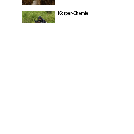
Körper-Chemie
Ein anfälliges Wunderwerk
Alles ändert sich!
Mythos Hafer