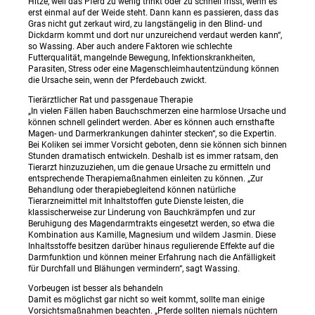
Hitze, weil das Pferd zu wenig trinkt oder zu schnell frisst, wenn es
erst einmal auf der Weide steht. Dann kann es passieren, dass das
Gras nicht gut zerkaut wird, zu langstängelig in den Blind- und
Dickdarm kommt und dort nur unzureichend verdaut werden kann“,
so Wassing. Aber auch andere Faktoren wie schlechte
Futterqualität, mangelnde Bewegung, Infektionskrankheiten,
Parasiten, Stress oder eine Magenschleimhautentzündung können
die Ursache sein, wenn der Pferdebauch zwickt.
Tierärztlicher Rat und passgenaue Therapie
„In vielen Fällen haben Bauchschmerzen eine harmlose Ursache und
können schnell gelindert werden. Aber es können auch ernsthafte
Magen- und Darmerkrankungen dahinter stecken“, so die Expertin.
Bei Koliken sei immer Vorsicht geboten, denn sie können sich binnen
Stunden dramatisch entwickeln. Deshalb ist es immer ratsam, den
Tierarzt hinzuzuziehen, um die genaue Ursache zu ermitteln und
entsprechende Therapiemaßnahmen einleiten zu können. „Zur
Behandlung oder therapiebegleitend können natürliche
Tierarzneimittel mit Inhaltstoffen gute Dienste leisten, die
klassischerweise zur Linderung von Bauchkrämpfen und zur
Beruhigung des Magendarmtrakts eingesetzt werden, so etwa die
Kombination aus Kamille, Magnesium und wildem Jasmin. Diese
Inhaltsstoffe besitzen darüber hinaus regulierende Effekte auf die
Darmfunktion und können meiner Erfahrung nach die Anfälligkeit
für Durchfall und Blähungen vermindern“, sagt Wassing.
Vorbeugen ist besser als behandeln
Damit es möglichst gar nicht so weit kommt, sollte man einige
Vorsichtsmaßnahmen beachten. „Pferde sollten niemals nüchtern