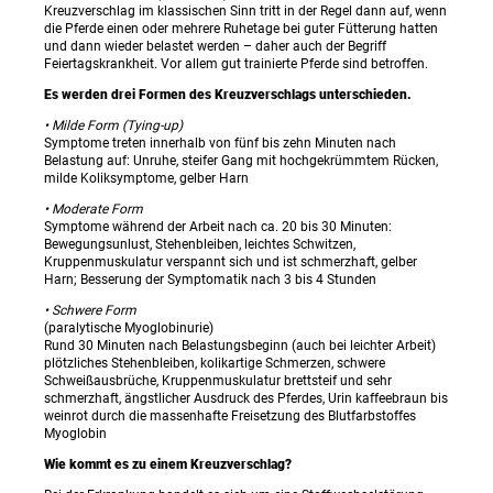
Kreuzverschlag im klassischen Sinn tritt in der Regel dann auf, wenn
die Pferde einen oder mehrere Ruhetage bei guter Fütterung hatten
und dann wieder belastet werden – daher auch der Begriff
Feiertagskrankheit. Vor allem gut trainierte Pferde sind betroffen.
Es werden drei Formen des Kreuzverschlags unterschieden.
• Milde Form (Tying-up)
Symptome treten innerhalb von fünf bis zehn Minuten nach
Belastung auf: Unruhe, steifer Gang mit hochgekrümmtem Rücken,
milde Koliksymptome, gelber Harn
• Moderate Form
Symptome während der Arbeit nach ca. 20 bis 30 Minuten:
Bewegungsunlust, Stehenbleiben, leichtes Schwitzen,
Kruppenmuskulatur verspannt sich und ist schmerzhaft, gelber
Harn; Besserung der Symptomatik nach 3 bis 4 Stunden
• Schwere Form
(paralytische Myoglobinurie)
Rund 30 Minuten nach Belastungsbeginn (auch bei leichter Arbeit)
plötzliches Stehenbleiben, kolikartige Schmerzen, schwere
Schweißausbrüche, Kruppenmuskulatur brettsteif und sehr
schmerzhaft, ängstlicher Ausdruck des Pferdes, Urin kaffeebraun bis
weinrot durch die massenhafte Freisetzung des Blutfarbstoffes
Myoglobin
Wie kommt es zu einem Kreuzverschlag?