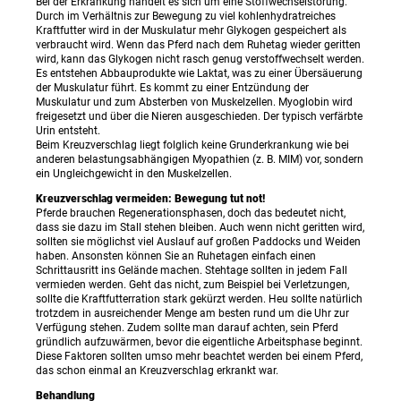
Bei der Erkrankung handelt es sich um eine Stoffwechselstörung.
Durch im Verhältnis zur Bewegung zu viel kohlenhydratreiches
Kraftfutter wird in der Muskulatur mehr Glykogen gespeichert als
verbraucht wird. Wenn das Pferd nach dem Ruhetag wieder geritten
wird, kann das Glykogen nicht rasch genug verstoffwechselt werden.
Es entstehen Abbauprodukte wie Laktat, was zu einer Übersäuerung
der Muskulatur führt. Es kommt zu einer Entzündung der
Muskulatur und zum Absterben von Muskelzellen. Myoglobin wird
freigesetzt und über die Nieren ausgeschieden. Der typisch verfärbte
Urin entsteht.
Beim Kreuzverschlag liegt folglich keine Grunderkrankung wie bei
anderen belastungsabhängigen Myopathien (z. B. MIM) vor, sondern
ein Ungleichgewicht in den Muskelzellen.
Kreuzverschlag vermeiden: Bewegung tut not!
Pferde brauchen Regenerationsphasen, doch das bedeutet nicht,
dass sie dazu im Stall stehen bleiben. Auch wenn nicht geritten wird,
sollten sie möglichst viel Auslauf auf großen Paddocks und Weiden
haben. Ansonsten können Sie an Ruhetagen einfach einen
Schrittausritt ins Gelände machen. Stehtage sollten in jedem Fall
vermieden werden. Geht das nicht, zum Beispiel bei Verletzungen,
sollte die Kraftfutterration stark gekürzt werden. Heu sollte natürlich
trotzdem in ausreichender Menge am besten rund um die Uhr zur
Verfügung stehen. Zudem sollte man darauf achten, sein Pferd
gründlich aufzuwärmen, bevor die eigentliche Arbeitsphase beginnt.
Diese Faktoren sollten umso mehr beachtet werden bei einem Pferd,
das schon einmal an Kreuzverschlag erkrankt war.
Behandlung