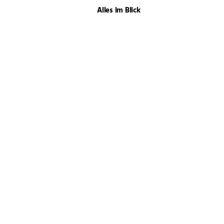
Alles im Blick
Mondblindheit
Augenerkrankungen:
Welche Rolle spielen die
Gene?
Augenpflege – aber
richtig!