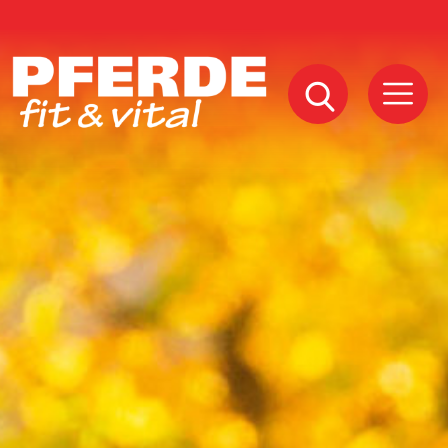
Pferde
Fit
Vital