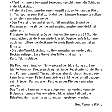
• Pferd nicht mehr bewegen! Bewegung verschlimmert die Schäden
in der Muskulatur.
• Treten die Symptome bei einem Ausritt auf, sollte man das Pferd
im Transporter zum Stall zurückbringen. Längere Transporte sollten
ansonsten vermieden werden.
• Den Tierarzt rufen und einen Notfall anmelden. Er wird dem
Patienten schmerzlindernde und entzündungshemmende Mittel
geben und
Flüssigkeit in Form einer Dauerinfusion über mehr als 24 Stunden
verabreichen, bis der Harn wieder klar ist. Gegebenenfalls kommen
auch krampflösende Medikamente sowie Beruhigungsmittel zu
Einsatz.
• Die betroffene Muskulatur sollte warmgehalten werden, also
Decken auflegen. Ein altbewährtes Mittel sind warme
Kartoffelumschläge.
Die Prognose hängt vom Schweregrad der Erkrankung ab. Eine
leichte Form von Kreuzverschlag heilt in der Regel unter strikter Ruhe
und Fütterung gemäß Tierarzt ab, was aber durchaus länger dauern
kann. In schweren Fällen kann die Niere in Mitleidenschaft gezogen
sein. In jedem Fall muss ein Festliegen des Pferdes vermieden
werden.
Das Training kann erst wieder aufgenommen werden, wenn die
Blutprobe normale Muskelwerte ergibt. In jedem Fall darf die
Belastung dann aber nur ganz langsam gesteigert werden.
Text: Ramona Billing