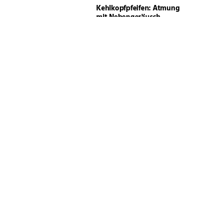
Kehlkopfpfeifen: Atmung
mit Nebengeräusch
Zoonosen: Gefahr für
Pferd & Mensch
Beschwerdefrei durch
korrektes Reiten!