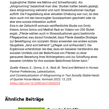
zugänglicher Stellen wie Mähne und Schweifansatz. Als
„Allogrooming“ bezeichnet man dies. Studien hatten bereits gezeigt,
dass Allogrooming während und nach Stresssituationen häufiger
auftritt. Die Fragestellung einer aktuellen Erhebung war nun, ob dies
dann auch mit den bevorzugten Sozialpartnern geschieht oder ob
eher eine soziale Interaktion auftritt.
Eine in der Zeitschrift animals veröffentlichte Studie von Emily
Kieson, Amira Goma und Medhat Radi an Videos von 200 Stuten
ergab: „Pferde wählen auch in Stresssituationen ganz bestimmte
Pflegepartner, was darauf hindeutet, dass Pferde dieselbe Strategie
zur Bewältigung von sozialem Stress anwenden wie andere soziale
Säugetiere: „tend and befriend“ („pflegen und anfreunden“). Die
Ergebnisse unterstützen die Idee, dass ein besseres Verständnis des
sozialen Umfelds und der Bedürfnisse von Pferden zu einer
genaueren Bewertung ihres Wohlergehens und zur Schaffung eines
besseren Umfelds für ihre sozialen Bedürfnisse führen kann.“
Quelle: Kieson, E.; Goma, A. A.; Radi, M. Tend and Befriend in Horses:
Partner Preferences, Lateralization,
and Contextualization of Allogrooming in Two Socially Stable Herds
of Quarter Horse Mares. Animals 2023, 13, 225.
https://doi.org/10.3390/ani13020225
Ähnliche Beiträge