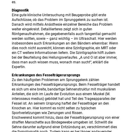
es.
Diagnostik
Eine gute klinische Untersuchung mit Beugeprobe gibt erste
Aufschlüsse, ob das Problem im Sprunggelenk zu suchen ist.
Danach wird mittels Anästhesie einzelner Bereiche das Problem
weiter eingekreist. Detaillierteres zeigt sich in guten
Röntgenaufnahmen, die gegebenenfalls auch tangential gemacht
werden sollten, sowie – ganz wichtig – im Ultraschall. Hier werden
insbesondere auch Erkrankungen an den Bändern erkennbar. Wenn
dies noch nicht ausreicht, können eine Szintigraphie, ein MRT oder
ein CT weitere Informationen liefern. Die Szintigraphie hilft zudem
bei der Beurteilung des Heilungsverlaufes. „A und O ist aber immer,
dass man auch wissen muss, wonach man sucht“, erklärt die
Expertin.
Erkrankungen des Fesselträgerursprungs
Zu den häufigsten Problemen am Sprunggelenk zählen
Erkrankungen des Fesselträgerursprungs. Beim Fesselträger handelt
es sich um eine breite, bandartige Sehnenstruktur mit muskulären
Anteilen, die sich im Laufe der Evolution aus einem Muskel (M.
interosseus medius) gebildet hat und Teil des Trageapparates der
Fessel ist. An seinem Ursprung haftet der Fesselträger an den
Knochen an. Hier kommt es nicht selten zu typischen
Sportverletzungen wie Zerrungen und Rissen.
Erschwerend kommt hinzu, dass der Fesselträgerursprung von einer
straffen Manschette aus Bindegewebe umgeben ist. Schwillt die
Sehne darunter aufgrund einer Entzündung an, verschlimmert dies
die Symptomatik noch. Zudem kann es bei länger andauernder