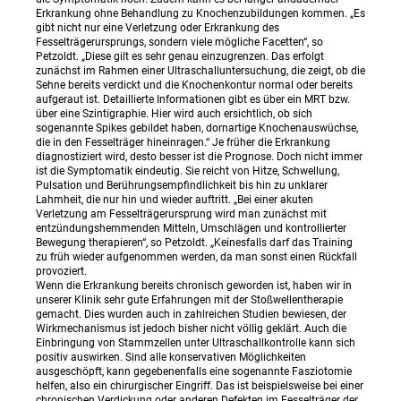
Erkrankung ohne Behandlung zu Knochenzubildungen kommen. „Es
gibt nicht nur eine Verletzung oder Erkrankung des
Fesselträgerursprungs, sondern viele mögliche Facetten“, so
Petzoldt. „Diese gilt es sehr genau einzugrenzen. Das erfolgt
zunächst im Rahmen einer Ultraschalluntersuchung, die zeigt, ob die
Sehne bereits verdickt und die Knochenkontur normal oder bereits
aufgeraut ist. Detaillierte Informationen gibt es über ein MRT bzw.
über eine Szintigraphie. Hier wird auch ersichtlich, ob sich
sogenannte Spikes gebildet haben, dornartige Knochenauswüchse,
die in den Fesselträger hineinragen.“ Je früher die Erkrankung
diagnostiziert wird, desto besser ist die Prognose. Doch nicht immer
ist die Symptomatik eindeutig. Sie reicht von Hitze, Schwellung,
Pulsation und Berührungsempfindlichkeit bis hin zu unklarer
Lahmheit, die nur hin und wieder auftritt. „Bei einer akuten
Verletzung am Fesselträgerursprung wird man zunächst mit
entzündungshemmenden Mitteln, Umschlägen und kontrollierter
Bewegung therapieren“, so Petzoldt. „Keinesfalls darf das Training
zu früh wieder aufgenommen werden, da man sonst einen Rückfall
provoziert.
Wenn die Erkrankung bereits chronisch geworden ist, haben wir in
unserer Klinik sehr gute Erfahrungen mit der Stoßwellentherapie
gemacht. Dies wurden auch in zahlreichen Studien bewiesen, der
Wirkmechanismus ist jedoch bisher nicht völlig geklärt. Auch die
Einbringung von Stammzellen unter Ultraschallkontrolle kann sich
positiv auswirken. Sind alle konservativen Möglichkeiten
ausgeschöpft, kann gegebenenfalls eine sogenannte Fasziotomie
helfen, also ein chirurgischer Eingriff. Das ist beispielsweise bei einer
chronischen Verdickung oder anderen Defekten im Fesselträger der