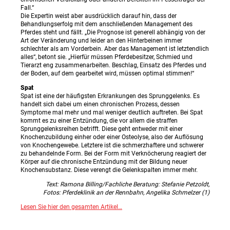
Fall.“
Die Expertin weist aber ausdrücklich darauf hin, dass der
Behandlungserfolg mit dem anschließenden Management des
Pferdes steht und fällt. „Die Prognose ist generell abhängig von der
Art der Veränderung und leider an den Hinterbeinen immer
schlechter als am Vorderbein. Aber das Management ist letztendlich
alles“, betont sie. „Hierfür müssen Pferdebesitzer, Schmied und
Tierarzt eng zusammenarbeiten. Beschlag, Einsatz des Pferdes und
der Boden, auf dem gearbeitet wird, müssen optimal stimmen!“
Spat
Spat ist eine der häufigsten Erkrankungen des Sprunggelenks. Es
handelt sich dabei um einen chronischen Prozess, dessen
Symptome mal mehr und mal weniger deutlich auftreten. Bei Spat
kommt es zu einer Entzündung, die vor allem die straffen
Sprunggelenksreihen betrifft. Diese geht entweder mit einer
Knochenzubildung einher oder einer Osteolyse, also der Auflösung
von Knochengewebe. Letztere ist die schmerzhaftere und schwerer
zu behandelnde Form. Bei der Form mit Verknöcherung reagiert der
Körper auf die chronische Entzündung mit der Bildung neuer
Knochensubstanz. Diese verengt die Gelenkspalten immer mehr.
Text: Ramona Billing/Fachliche Beratung: Stefanie Petzoldt,
Fotos: Pferdeklinik an der Rennbahn, Angelika Schmelzer (1)
Lesen Sie hier den gesamten Artikel…