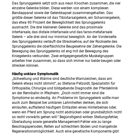
Das Sprunggelenk setzt sich aus neun Knochen zusammen, die vier
einzelne Gelenke bilden. Diese werden von einem komplexen
Bandapparat sowie der Gelenkkapsel zusammengehalten. Das
größte dieser Gelenke ist das Tibiotarsalgelenk, ein Scharniergelenk,
das etwa 90 Prozent der Beweglichkeit des Sprunggelenks
ausmacht. Die drei kleineren Gelenke sind das proximale
intertarsale, das distale intertarsale und das tarso-metatarsale
Gelenk – alle drei sind nur minimal beweglich. An der Vorderseite
des Sprunggelenks verläuft die Strecksehne, auf der Rückseite des
Sprunggelenks die oberflächliche Beugesehne der Zehengelenke. Die
Bewegung des Sprunggelenks ist eng mit der Bewegung des
Kniegelenks verbunden. Zwei entgegengesetzte Muskelgruppen
arbeiten hier zusammen, so dass sich immer nur beide beugen oder
strecken können.
Häufig unklare Symptomatik
„Schwellung und Wärme sind deutliche Warnzeichen, dass am
Gelenk etwas nicht stimmt“, so Stefanie Petzoldt, Spezialistin für
Orthopädie, Chirurgie und bildgebende Diagnostik der Pferdeklinik
an der Rennbahn in Iffezheim. „Doch nicht immer sind die
Symptome so eindeutig. An Probleme im Sprunggelenk sollte man
auch zum Beispiel bei unklaren Lahmheiten denken, die sich
einlaufen, auffallend häufigem Entlasten eines Hinterbeines oder,
wenn ein Pferd am Sprung nicht abdrücken oder grundsätzlich nicht
so recht vorwärts gehen will.“ Begünstigend wirken Stellungsfehler,
Überlastung sowie generelle Management-Fehler wie zu lange
Beschlagsperioden, Reiten auf schlechtem Boden und mangelnde
Regenerationsmöglichkeit. Auch eine genetische Komponente gibt