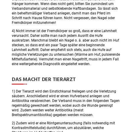
Hänger kommen. Wenn dies nicht geht, bitten Sie zumindest um
Verbandsmaterial und selbstklebende Haftbandagen. So lässt sich
ein behelfsmäßiger Verband anlegen, damit man das Pferd im
Schritt nach Hause führen kann. Nicht vergessen, den Nagel oder
Fremdkörper mitzunehmen!
4) Nicht immer ist der Fremdkörper so groß, dass er eine Lahmheit
verursacht. Daher sollte man nach jedem Ausritt die Hufe
auskratzen. Manchmal bleibt ein Nagel o. ä. aber auch nicht im Huf
stecken, so dass erst ein paar Tage später eine beginnende
Lahmheit auftritt. Daher empfiehlt sich stets, auch die Hufe auf
mögliche Verletzungen zu untersuchen (Wärme am Huf, pulsierende
Mittelfußarterie). Vermutet man einen Nageltritt, muss in jedem Fall
eine weitergehende Diagnostik eingeleitet werden.
DAS MACHT DER TIERARZT
1) Der Tierarzt wird den Einstichkanal freilegen und die Verletzung
säubern. Anschließend wird er einen Hufverband anlegen und
Antibiotika verabreichen. Der Verband muss in den folgenden Tagen
regelmäßig gewechselt werden, wobei auch die Wunde gereinigt
wird. Zudem werden weiter Antibiotika (meist
Breitspektrumantibiotika) gegeben werden müssen.
2) Zudem wird er eine Röntgenuntersuchung (falls notwendig mit
Kontrastmittelstudie) durchführen, um abzuklären, welche