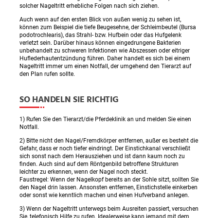
solcher Nageltritt erhebliche Folgen nach sich ziehen.
Auch wenn auf den ersten Blick von außen wenig zu sehen ist,
können zum Beispiel die tiefe Beugesehne, der Schleimbeutel (Bursa
podotrochlearis), das Strahl- bzw. Hufbein oder das Hufgelenk
verletzt sein. Darüber hinaus können eingedrungene Bakterien
unbehandelt zu schweren Infektionen wie Abszessen oder eitriger
Huflederhautentzündung führen. Daher handelt es sich bei einem
Nageltritt immer um einen Notfall, der umgehend den Tierarzt auf
den Plan rufen sollte.
SO HANDELN SIE RICHTIG
1) Rufen Sie den Tierarzt/die Pferdeklinik an und melden Sie einen
Notfall.
2) Bitte nicht den Nagel/Fremdkörper entfernen, außer es besteht die
Gefahr, dass er noch tiefer eindringt. Der Einstichkanal verschließt
sich sonst nach dem Herausziehen und ist dann kaum noch zu
finden. Auch sind auf dem Röntgenbild betroffene Strukturen
leichter zu erkennen, wenn der Nagel noch steckt.
Faustregel: Wenn der Nagelkopf bereits an der Sohle sitzt, sollten Sie
den Nagel drin lassen. Ansonsten entfernen, Einstichstelle einkerben
oder sonst wie kenntlich machen und einen Hufverband anlegen.
3) Wenn der Nageltritt unterwegs beim Ausreiten passiert, versuchen
Sie, telefonisch Hilfe zu rufen. Idealerweise kann jemand mit dem