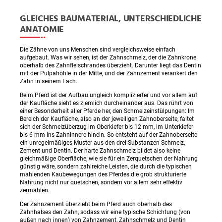
GLEICHES BAUMATERIAL, UNTERSCHIEDLICHE
ANATOMIE
Die Zähne von uns Menschen sind vergleichsweise einfach
aufgebaut. Was wir sehen, ist der Zahnschmelz, der die Zahnkrone
oberhalb des Zahnfleischrandes überzieht. Darunter liegt das Dentin
mit der Pulpahöhle in der Mitte, und der Zahnzement verankert den
Zahn in seinem Fach.
Beim Pferd ist der Aufbau ungleich komplizierter und vor allem auf
der Kaufläche sieht es ziemlich durcheinander aus. Das rührt von
einer Besonderheit aller Pferde her, den Schmelzeinstülpungen: Im
Bereich der Kaufläche, also an der jeweiligen Zahnoberseite, faltet
sich der Schmelzüberzug im Oberkiefer bis 12 mm, im Unterkiefer
bis 6 mm ins Zahninnere hinein. So entsteht auf der Zahnoberseite
ein unregelmäßiges Muster aus den drei Substanzen Schmelz,
Zement und Dentin. Der harte Zahnschmelz bildet also keine
gleichmäßige Oberfläche, wie sie für ein Zerquetschen der Nahrung
günstig wäre, sondern zahlreiche Leisten, die durch die typischen
mahlenden Kaubewegungen des Pferdes die grob strukturierte
Nahrung nicht nur quetschen, sondern vor allem sehr effektiv
zermahlen.
Der Zahnzement überzieht beim Pferd auch oberhalb des
Zahnhalses den Zahn, sodass wir eine typische Schichtung (von
außen nach innen) von Zahnzement, Zahnschmelz und Dentin