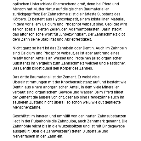
optischen Unterschiede überraschend groß, denn bei Pferd und
Mensch hat Mutter Natur auf die gleichen Baumaterialien
zurückgegriffen: Der Zahnschmelz ist die härteste Substanz des
Körpers. Er besteht aus Hydroxylapatit, einem kristallinen Material,
in dem vor allem Calcium und Phosphor verbaut sind. Gebildet wird
es von spezialisierten Zellen, den Adamantoblasten. Darin steckt
das altgriechische Wort für „unbezwingbar“. Der Zahnschmelz gibt
dem Zahn seine Stabilität und Abriebfestigkeit.
Nicht ganz so hart ist das Zahnbein oder Dentin. Auch im Zahnbein
sind Calcium und Phosphor verbaut, es ist aber aufgrund eines
relativ hohen Anteils an Wasser und Proteinen (also organischer
Substanz) im Vergleich zum Zahnschmelz weicher und elastischer.
Das Dentin bildet quasi den Körper des Zahnes.
Das dritte Baumaterial ist der Zement. Er weist viele
Übereinstimmungen mit der Knochensubstanz auf und besteht wie
Dentin aus einem anorganischen Anteil, in dem viele Mineralien
verbaut sind, organischem Gewebe und Wasser. Beim Pferd bildet
der Zement die äußere Schicht, deshalb sind Pferdezähne auch im
sauberen Zustand nicht überall so schön weiß wie gut gepflegte
Menschenzähne.
Geschützt im Inneren und umhüllt von den harten Zahnsubstanzen
liegt in der Pulpahöhle die Zahnpulpa, auch Zahnmark genannt. Die
Zahnhöhle reicht bis in die Wurzelspitzen und ist mit Bindegewebe
ausgefüllt. Über die Zahnwurzel(n) treten Blutgefäße und
Nervenfasern in den Zahn ein.