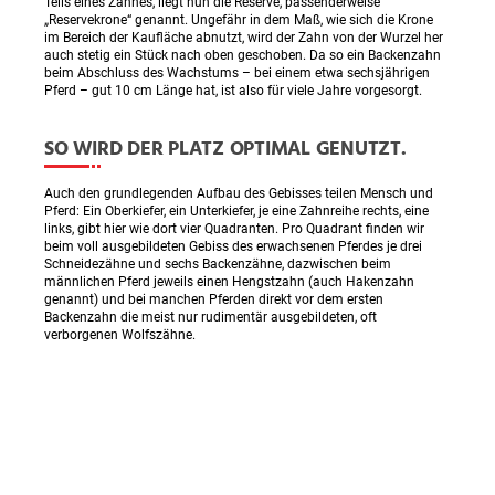
Teils eines Zahnes, liegt nun die Reserve, passenderweise
„Reservekrone“ genannt. Ungefähr in dem Maß, wie sich die Krone
im Bereich der Kaufläche abnutzt, wird der Zahn von der Wurzel her
auch stetig ein Stück nach oben geschoben. Da so ein Backenzahn
beim Abschluss des Wachstums – bei einem etwa sechsjährigen
Pferd – gut 10 cm Länge hat, ist also für viele Jahre vorgesorgt.
SO WIRD DER PLATZ OPTIMAL GENUTZT.
Auch den grundlegenden Aufbau des Gebisses teilen Mensch und
Pferd: Ein Oberkiefer, ein Unterkiefer, je eine Zahnreihe rechts, eine
links, gibt hier wie dort vier Quadranten. Pro Quadrant finden wir
beim voll ausgebildeten Gebiss des erwachsenen Pferdes je drei
Schneidezähne und sechs Backenzähne, dazwischen beim
männlichen Pferd jeweils einen Hengstzahn (auch Hakenzahn
genannt) und bei manchen Pferden direkt vor dem ersten
Backenzahn die meist nur rudimentär ausgebildeten, oft
verborgenen Wolfszähne.
Typisch für das Pferd ist eine lange Lücke zwischen den
Schneidezähnen und den Backenzähnen, Diastema (Lade) genannt.
Zählt man alle Zähne zusammen, ergibt sich eine Summe von
mindestens 36 Zähnen (wenn pro Quadrant nur drei Schneidezähne
und sechs Backenzähne angelegt sind) und höchstens 44 Zähnen
(wenn je Quadrant noch ein Wolfszahn und ein Hengstzahn
hinzukommen).