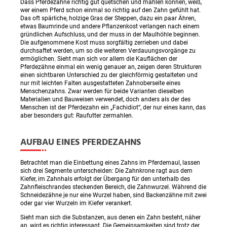
Dass Pferdezähne richtig gut quetschen und mahlen können, weiß,
wer einem Pferd schon einmal so richtig auf den Zahn gefühlt hat.
Das oft spärliche, holzige Gras der Steppen, dazu ein paar Ähren,
etwas Baumrinde und andere Pflanzenkost verlangen nach einem
gründlichen Aufschluss, und der muss in der Maulhöhle beginnen.
Die aufgenommene Kost muss sorgfältig zerrieben und dabei
durchsaftet werden, um so die weiteren Verdauungsvorgänge zu
ermöglichen. Sieht man sich vor allem die Kauflächen der
Pferdezähne einmal ein wenig genauer an, zeigen deren Strukturen
einen sichtbaren Unterschied zu der gleichförmig gestalteten und
nur mit leichten Falten ausgestatteten Zahnoberseite eines
Menschenzahns. Zwar werden für beide Varianten dieselben
Materialien und Bauweisen verwendet, doch anders als der des
Menschen ist der Pferdezahn ein „Fachidiot“, der nur eines kann, das
aber besonders gut: Raufutter zermahlen.
AUFBAU EINES PFERDEZAHNS
Betrachtet man die Einbettung eines Zahns im Pferdemaul, lassen
sich drei Segmente unterscheiden: Die Zahnkrone ragt aus dem
Kiefer, im Zahnhals erfolgt der Übergang für den unterhalb des
Zahnfleischrandes steckenden Bereich, die Zahnwurzel. Während die
Schneidezähne je nur eine Wurzel haben, sind Backenzähne mit zwei
oder gar vier Wurzeln im Kiefer verankert.
Sieht man sich die Substanzen, aus denen ein Zahn besteht, näher
an, wird es richtig interessant. Die Gemeinsamkeiten sind trotz der