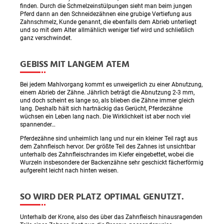
finden. Durch die Schmelzeinstülpungen sieht man beim jungen
Pferd dann an den Schneidezähnen eine grubige Vertiefung aus
Zahnschmelz, Kunde genannt, die ebenfalls dem Abrieb unterliegt
und so mit dem Alter allmählich weniger tief wird und schließlich
ganz verschwindet.
GEBISS MIT LANGEM ATEM
Bei jedem Mahlvorgang kommt es unweigerlich zu einer Abnutzung,
einem Abrieb der Zähne. Jährlich beträgt die Abnutzung 2-3 mm,
und doch scheint es lange so, als blieben die Zähne immer gleich
lang. Deshalb hält sich hartnäckig das Gerücht, Pferdezähne
wüchsen ein Leben lang nach. Die Wirklichkeit ist aber noch viel
spannender…
Pferdezähne sind unheimlich lang und nur ein kleiner Teil ragt aus
dem Zahnfleisch hervor. Der größte Teil des Zahnes ist unsichtbar
unterhalb des Zahnfleischrandes im Kiefer eingebettet, wobei die
Wurzeln insbesondere der Backenzähne sehr geschickt fächerförmig
aufgereiht leicht nach hinten weisen.
SO WIRD DER PLATZ OPTIMAL GENUTZT.
Unterhalb der Krone, also des über das Zahnfleisch hinausragenden