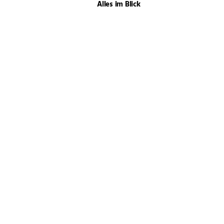
Alles im Blick
Mondblindheit
Augenerkrankungen:
Welche Rolle spielen die
Gene?