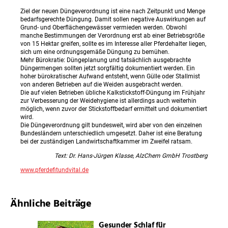
Ziel der neuen Düngeverordnung ist eine nach Zeitpunkt und Menge
bedarfsgerechte Düngung. Damit sollen negative Auswirkungen auf
Grund- und Oberflächengewässer vermieden werden. Obwohl
manche Bestimmungen der Verordnung erst ab einer Betriebsgröße
von 15 Hektar greifen, sollte es im Interesse aller Pferdehalter liegen,
sich um eine ordnungsgemäße Düngung zu bemühen.
Mehr Bürokratie: Düngeplanung und tatsächlich ausgebrachte
Düngermengen sollten jetzt sorgfältig dokumentiert werden. Ein
hoher bürokratischer Aufwand entsteht, wenn Gülle oder Stallmist
von anderen Betrieben auf die Weiden ausgebracht werden.
Die auf vielen Betrieben übliche Kalkstickstoff-Düngung im Frühjahr
zur Verbesserung der Weidehygiene ist allerdings auch weiterhin
möglich, wenn zuvor der Stickstoffbedarf ermittelt und dokumentiert
wird.
Die Düngeverordnung gilt bundesweit, wird aber von den einzelnen
Bundesländern unterschiedlich umgesetzt. Daher ist eine Beratung
bei der zuständigen Landwirtschaftkammer im Zweifel ratsam.
Text: Dr. Hans-Jürgen Klasse, AlzChem GmbH Trostberg
www.pferdefitundvital.de
Ähnliche Beiträge
Gesunder Schlaf für