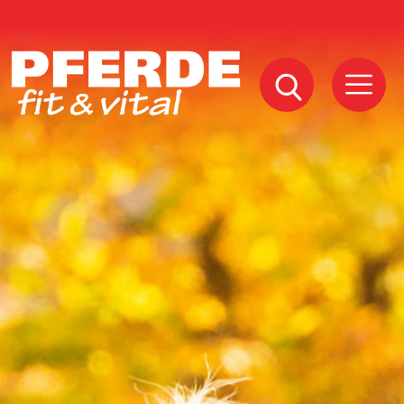
Pferde
Fit
Vital