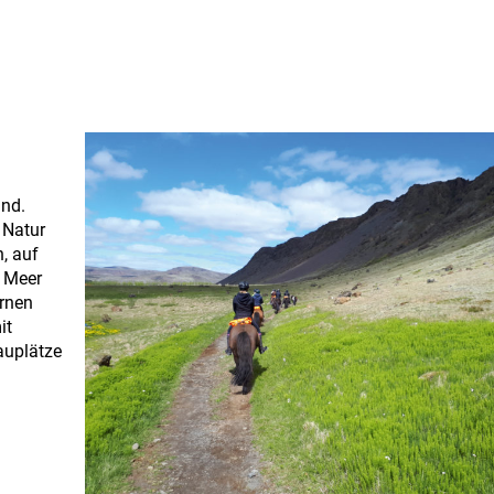
and.
 Natur
, auf
 Meer
ernen
it
auplätze