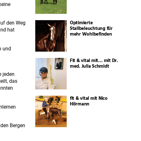
keine
Optimierte
 auf den Weg
Stallbeleuchtung für
und hat
mehr Wohlbefinden
n und
Fit & vital mit… mit Dr.
med. Julia Schmidt
e jeden
ilt, das
annten
fit & vital mit Nico
Hörmann
nlernen
u den Bergen