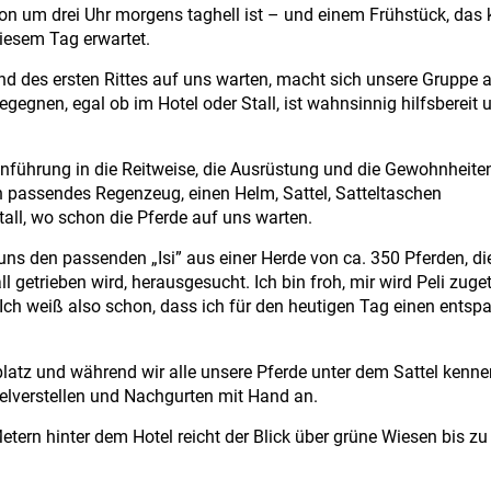
n um drei Uhr morgens taghell ist – und einem Frühstück, das 
diesem Tag erwartet.
end des ersten Rittes auf uns warten, macht sich unsere Gruppe
gegnen, egal ob im Hotel oder Stall, ist wahnsinnig hilfsbereit 
Einführung in die Reitweise, die Ausrüstung und die Gewohnheite
 passendes Regenzeug, einen Helm, Sattel, Satteltaschen
ll, wo schon die Pferde auf uns warten.
uns den passenden „Isi” aus einer Herde von ca. 350 Pferden, di
getrieben wird, herausgesucht. Ich bin froh, mir wird Peli zugete
 Ich weiß also schon, dass ich für den heutigen Tag einen entsp
platz und während wir alle unsere Pferde unter dem Sattel kenne
elverstellen und Nachgurten mit Hand an.
etern hinter dem Hotel reicht der Blick über grüne Wiesen bis z