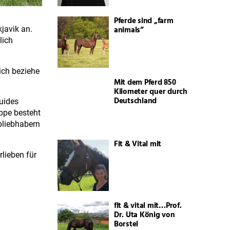
Pferde sind „farm
animals”
javik an.
lich
ich beziehe
Mit dem Pferd 850
Kilometer quer durch
Deutschland
uides
ppe besteht
pliebhabern
Fit & Vital mit
rlieben für
fit & vital mit…Prof.
Dr. Uta König von
Borstel