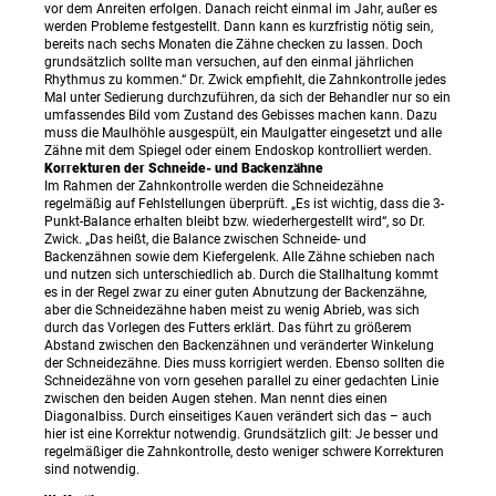
vor dem Anreiten erfolgen. Danach reicht einmal im Jahr, außer es
werden Probleme festgestellt. Dann kann es kurzfristig nötig sein,
bereits nach sechs Monaten die Zähne checken zu lassen. Doch
grundsätzlich sollte man versuchen, auf den einmal jährlichen
Rhythmus zu kommen.“ Dr. Zwick empfiehlt, die Zahnkontrolle jedes
Mal unter Sedierung durchzuführen, da sich der Behandler nur so ein
umfassendes Bild vom Zustand des Gebisses machen kann. Dazu
muss die Maulhöhle ausgespült, ein Maulgatter eingesetzt und alle
Zähne mit dem Spiegel oder einem Endoskop kontrolliert werden.
Korrekturen der Schneide- und Backenzähne
Im Rahmen der Zahnkontrolle werden die Schneidezähne
regelmäßig auf Fehlstellungen überprüft. „Es ist wichtig, dass die 3-
Punkt-Balance erhalten bleibt bzw. wiederhergestellt wird“, so Dr.
Zwick. „Das heißt, die Balance zwischen Schneide- und
Backenzähnen sowie dem Kiefergelenk. Alle Zähne schieben nach
und nutzen sich unterschiedlich ab. Durch die Stallhaltung kommt
es in der Regel zwar zu einer guten Abnutzung der Backenzähne,
aber die Schneidezähne haben meist zu wenig Abrieb, was sich
durch das Vorlegen des Futters erklärt. Das führt zu größerem
Abstand zwischen den Backenzähnen und veränderter Winkelung
der Schneidezähne. Dies muss korrigiert werden. Ebenso sollten die
Schneidezähne von vorn gesehen parallel zu einer gedachten Linie
zwischen den beiden Augen stehen. Man nennt dies einen
Diagonalbiss. Durch einseitiges Kauen verändert sich das – auch
hier ist eine Korrektur notwendig. Grundsätzlich gilt: Je besser und
regelmäßiger die Zahnkontrolle, desto weniger schwere Korrekturen
sind notwendig.