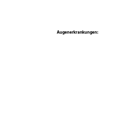
Augenerkrankungen:
Welche Rolle spielen die
Gene?
Augenpflege – aber
richtig!
Kehlkopfpfeifen: Atmung
mit Nebengeräusch