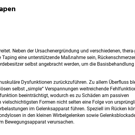
tapen
reitet. Neben der Ursachenergründung und verschiedenen, thera
e Taping eine unterstützende Maßnahme sein, Rückenschmerze
rdebesitzer selbst angebracht werden, um die Basisbehandlung
muskuläre Dysfunktionen zurückzuführen. Zu allem Überfluss ble
r lösen selbst „simple“ Verspannungen weitreichende Fehlfunkti
ksfunktion beeinträchtigt, wodurch es zu Schäden am passiven
vielschichtigsten Formen nicht selten eine Folge von ursprüngl
erbelastungen im Gelenksapparat führen. Speziell im Rücken kö
pondylosen in den kleinen Wirbelgelenken sowie Gelenksblockad
n am Bewegungsapparat verursachen.