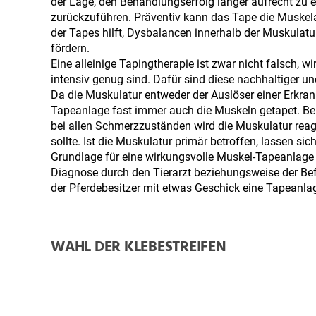
der Lage, den Behandlungserfolg länger aufrecht zu er
zurückzuführen. Präventiv kann das Tape die Muskel
der Tapes hilft, Dysbalancen innerhalb der Muskulat
fördern.
Eine alleinige Tapingtherapie ist zwar nicht falsch, w
intensiv genug sind. Dafür sind diese nachhaltiger 
Da die Muskulatur entweder der Auslöser einer Erkran
Tapeanlage fast immer auch die Muskeln getapet. B
bei allen Schmerzzuständen wird die Muskulatur reag
sollte. Ist die Muskulatur primär betroffen, lassen s
Grundlage für eine wirkungsvolle Muskel-Tapeanlage 
Diagnose durch den Tierarzt beziehungsweise der Be
der Pferdebesitzer mit etwas Geschick eine Tapeanla
WAHL DER KLEBESTREIFEN
Zunächst benötigt man die passendes Tapes, die es i
haben im Prinzip keine Bedeutung in Bezug auf die K