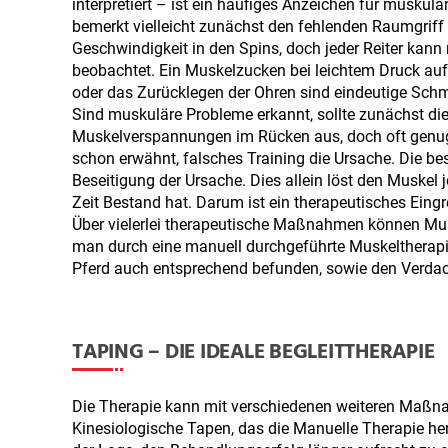
interpretiert – ist ein häufiges Anzeichen für musku
bemerkt vielleicht zunächst den fehlenden Raumgriff 
Geschwindigkeit in den Spins, doch jeder Reiter kan
beobachtet. Ein Muskelzucken bei leichtem Druck a
oder das Zurücklegen der Ohren sind eindeutige Schm
Sind muskuläre Probleme erkannt, sollte zunächst di
Muskelverspannungen im Rücken aus, doch oft genug is
schon erwähnt, falsches Training die Ursache. Die be
Beseitigung der Ursache. Dies allein löst den Muske
Zeit Bestand hat. Darum ist ein therapeutisches Eingr
Über vielerlei therapeutische Maßnahmen können Musk
man durch eine manuell durchgeführte Muskeltherapie
Pferd auch entsprechend befunden, sowie den Verdac
TAPING – DIE IDEALE BEGLEITTHERAPIE
Die Therapie kann mit verschiedenen weiteren Maßna
Kinesiologische Tapen, das die Manuelle Therapie her