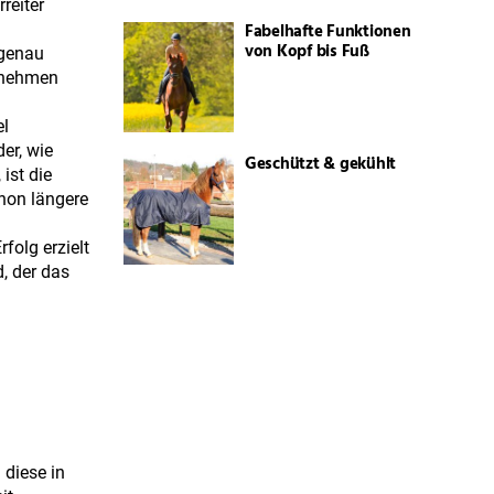
reiter
Fabelhafte Funktionen
von Kopf bis Fuß
 genau
hnehmen
el
er, wie
Geschützt & gekühlt
ist die
chon längere
folg erzielt
, der das
 diese in