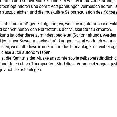
halten und so den Muskel schneller wieder in die Arbeitsfähigke
arbeit optimieren und somit Verspannungen vermeiden helfen. 
ur auszugleichen und die muskuläre Selbstregulation des Körper
ird aber nur mäßigen Erfolg bringen, weil die regulatorischen Fak
und können helfen den Normotonus der Muskulatur zu erhalten.
kung ist oder diese zumindest begleitet (Schonhaltung), werden 
ei jeglichen Bewegungseinschränkungen – egal wodurch verursa
ieren, weshalb diese immer mit in die Tapeanlage mit einbezog
ich diese auch autonom tapen.
ist die Kenntnis der Muskelanatomie sowie selbstverständlich d
fund durch einen Therapeuten. Sind diese Voraussetzungen gesi
ge auch selbst anlegen.
n unterschiedlichen Farben im Fachhandel zu kaufen gibt. Die 
lebe- oder Zugeigenschaften, dennoch sollte man aus energetisc