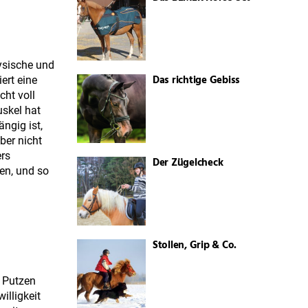
ysische und
Das richtige Gebiss
ert eine
cht voll
uskel hat
ngig ist,
ber nicht
ers
Der Zügelcheck
en, und so
Stollen, Grip & Co.
m Putzen
illigkeit