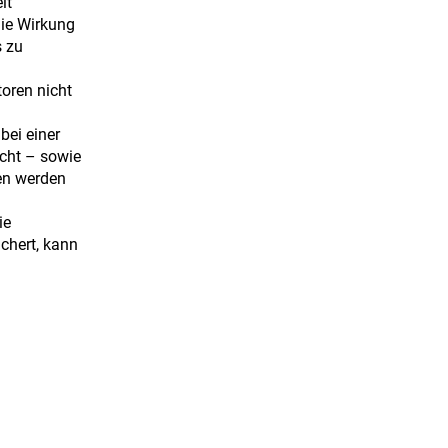
it
Die Wirkung
s zu
toren nicht
bei einer
cht – sowie
en werden
ie
chert, kann
Farben
her Sicht