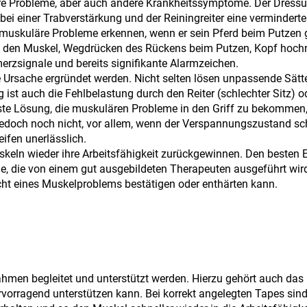
läre Probleme, aber auch andere Krankheitssymptome. Der Dressur
bei einer Trabverstärkung und der Reiningreiter eine verminderte
n muskuläre Probleme erkennen, wenn er sein Pferd beim Putzen
uf den Muskel, Wegdrücken des Rückens beim Putzen, Kopf hoc
erzsignale und bereits signifikante Alarmzeichen.
e Ursache ergründet werden. Nicht selten lösen unpassende Sätt
t auch die Fehlbelastung durch den Reiter (schlechter Sitz) od
ste Lösung, die muskulären Probleme in den Griff zu bekommen, 
l jedoch noch nicht, vor allem, wenn der Verspannungszustand s
eifen unerlässlich.
eln wieder ihre Arbeitsfähigkeit zurückgewinnen. Den besten Er
, die von einem gut ausgebildeten Therapeuten ausgeführt wird
ht eines Muskelproblems bestätigen oder enthärten kann.
hmen begleitet und unterstützt werden. Hierzu gehört auch das
vorragend unterstützen kann. Bei korrekt angelegten Tapes sind