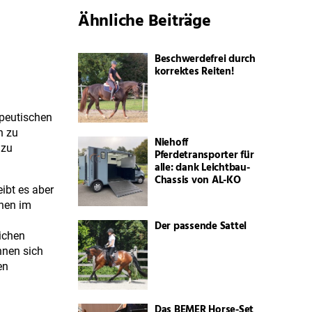
Ähnliche Beiträge
Beschwerdefrei durch
korrektes Reiten!
-peutischen
n zu
Niehoff
 zu
Pferdetransporter für
alle: dank Leichtbau-
Chassis von AL-KO
ibt es aber
onen im
Der passende Sattel
ichen
nnen sich
en
Das BEMER Horse-Set