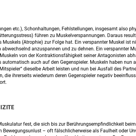
ungen etc.), Schonhaltungen, Fehlstellungen, insgesamt also ph
ütterungsstress) führen zu Muskelverspannungen. Daraus resulti
uskels (Atrophie) zur Folge hat. Ein verspannter Muskel ist ni
 sich abwechselnd anzuspannen und zu dehnen. Ein verspannter M
Muskeln von der Kontraktionsfähigkeit seiner Antagonisten abhä
s automatisch auch auf den Gegenspieler. Muskeln haben nun a
itspieler“ dieselbe Arbeit leisten und nun bei Ausfall des Partn
, die ihrerseits wiederum deren Gegenspieler negativ beeinfluss
rt.
IZITE
Muskulatur fest, die sich bis zur Berührungsempfindlichkeit bei
ch Bewegungsunlust – oft fälschlicherweise als Faulheit oder Unw