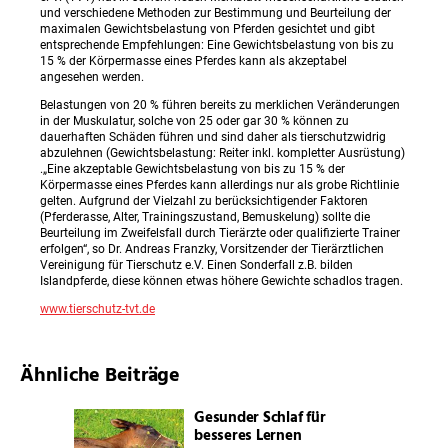
und verschiedene Methoden zur Bestimmung und Beurteilung der
maximalen Gewichtsbelastung von Pferden gesichtet und gibt
entsprechende Empfehlungen: Eine Gewichtsbelastung von bis zu
15 % der Körpermasse eines Pferdes kann als akzeptabel
angesehen werden.
Belastungen von 20 % führen bereits zu merklichen Veränderungen
in der Muskulatur, solche von 25 oder gar 30 % können zu
dauerhaften Schäden führen und sind daher als tierschutzwidrig
abzulehnen (Gewichtsbelastung: Reiter inkl. kompletter Ausrüstung)
.„Eine akzeptable Gewichtsbelastung von bis zu 15 % der
Körpermasse eines Pferdes kann allerdings nur als grobe Richtlinie
gelten. Aufgrund der Vielzahl zu berücksichtigender Faktoren
(Pferderasse, Alter, Trainingszustand, Bemuskelung) sollte die
Beurteilung im Zweifelsfall durch Tierärzte oder qualifizierte Trainer
erfolgen“, so Dr. Andreas Franzky, Vorsitzender der Tierärztlichen
Vereinigung für Tierschutz e.V. Einen Sonderfall z.B. bilden
Islandpferde, diese können etwas höhere Gewichte schadlos tragen.
www.tierschutz-tvt.de
Ähnliche Beiträge
Gesunder Schlaf für
besseres Lernen