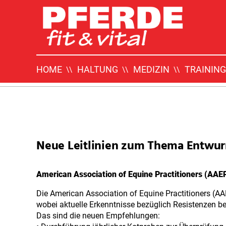
Pferde
Fit
Vital
HOME
HALTUNG
MEDIZIN
TRAINING
Pferde Fit & Vital
Neuigkeiten
Neue Leitlinien zum Thema Entwu
American Association of Equine Practitioners (AAE
Die American Association of Equine Practitioners (AA
wobei aktuelle Erkenntnisse bezüglich Resistenzen be
Das sind die neuen Empfehlungen: